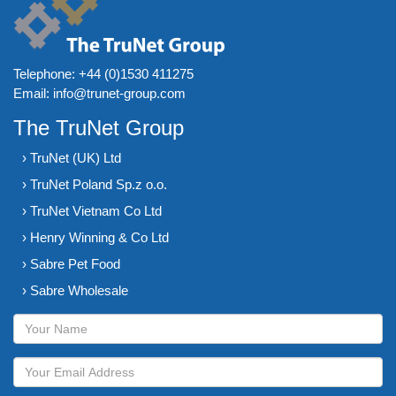
Telephone:
+44 (0)1530 411275
Email:
info@trunet-group.com
The TruNet Group
› TruNet (UK) Ltd
› TruNet Poland Sp.z o.o.
› TruNet Vietnam Co Ltd
› Henry Winning & Co Ltd
› Sabre Pet Food
› Sabre Wholesale