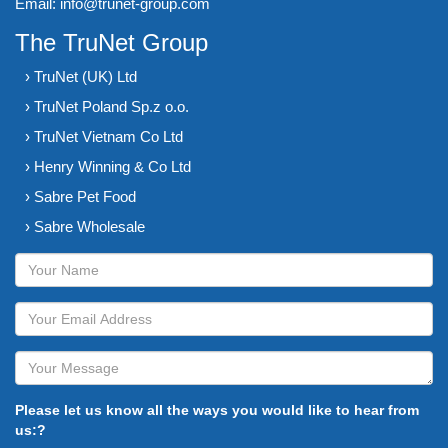
Email:
info@trunet-group.com
The TruNet Group
› TruNet (UK) Ltd
› TruNet Poland Sp.z o.o.
› TruNet Vietnam Co Ltd
› Henry Winning & Co Ltd
› Sabre Pet Food
› Sabre Wholesale
Please let us know all the ways you would like to hear from
us:?