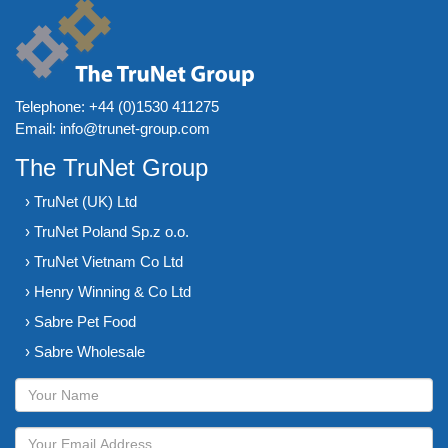
Telephone:
+44 (0)1530 411275
Email:
info@trunet-group.com
The TruNet Group
› TruNet (UK) Ltd
› TruNet Poland Sp.z o.o.
› TruNet Vietnam Co Ltd
› Henry Winning & Co Ltd
› Sabre Pet Food
› Sabre Wholesale