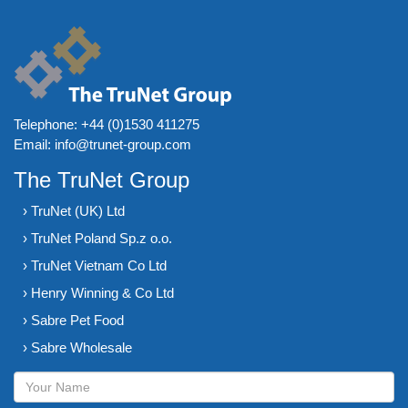
Telephone:
+44 (0)1530 411275
Email:
info@trunet-group.com
The TruNet Group
› TruNet (UK) Ltd
› TruNet Poland Sp.z o.o.
› TruNet Vietnam Co Ltd
› Henry Winning & Co Ltd
› Sabre Pet Food
› Sabre Wholesale