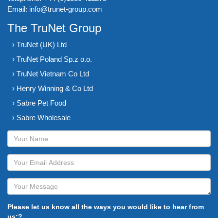
Email:
info@trunet-group.com
The TruNet Group
› TruNet (UK) Ltd
› TruNet Poland Sp.z o.o.
› TruNet Vietnam Co Ltd
› Henry Winning & Co Ltd
› Sabre Pet Food
› Sabre Wholesale
Please let us know all the ways you would like to hear from
us:?